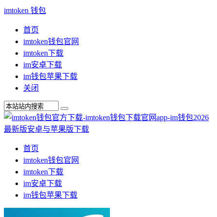
imtoken 钱包
首页
imtoken钱包官网
imtoken下载
im安卓下载
im钱包苹果下载
关闭
首页
imtoken钱包官网
imtoken下载
im安卓下载
im钱包苹果下载