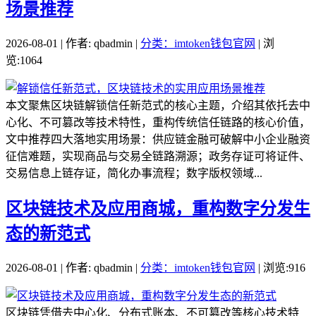
场景推荐
2026-08-01 | 作者: qbadmin |
分类：imtoken钱包官网
| 浏
览:1064
本文聚焦区块链解锁信任新范式的核心主题，介绍其依托去中
心化、不可篡改等技术特性，重构传统信任链路的核心价值，
文中推荐四大落地实用场景：供应链金融可破解中小企业融资
征信难题，实现商品与交易全链路溯源；政务存证可将证件、
交易信息上链存证，简化办事流程；数字版权领域...
区块链技术及应用商城，重构数字分发生
态的新范式
2026-08-01 | 作者: qbadmin |
分类：imtoken钱包官网
| 浏览:916
区块链凭借去中心化、分布式账本、不可篡改等核心技术特