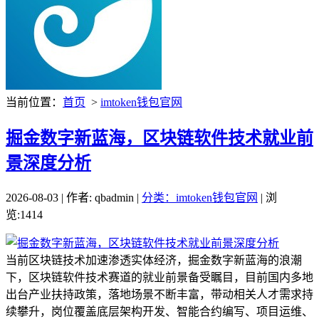
当前位置：
首页
>
imtoken钱包官网
掘金数字新蓝海，区块链软件技术就业前
景深度分析
2026-08-03 | 作者: qbadmin |
分类：imtoken钱包官网
| 浏
览:1414
当前区块链技术加速渗透实体经济，掘金数字新蓝海的浪潮
下，区块链软件技术赛道的就业前景备受瞩目，目前国内多地
出台产业扶持政策，落地场景不断丰富，带动相关人才需求持
续攀升，岗位覆盖底层架构开发、智能合约编写、项目运维、