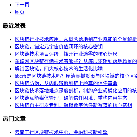
下一页
尾页
最近发表
区块链行业技术应用，从概念落地到产业赋能的全景解析
区块链，锚定元宇宙价值闭环的核心密钥
区块链技术项目评级，拨开行业迷雾的核心标尺
车联网区块链存储技术有哪些？从底层逻辑到落地场景的
解锁区块链，四大核心技术的生活化比喻
hbc币是区块链技术吗？厘清虚拟货币与区块链的核心区
区块链防伪，从肉眼辨假到链上验真的信任革命
区块链技术落地难点深度剖析，制约产业规模化应用的核
区块链赋能媒体管理，破解信任困境，重构内容生态
区块链自主研发专利，解锁数字信任新赛道的核心密钥
热门文章
云南工行区块链技术中心，金融科技新引擎