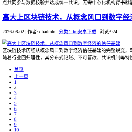
点共同参与数据校验并达成统一共识，无需中心化机构背书就能
高大上区块链技术，从概念风口到数字经
2026-08-02 | 作者: qbadmin |
分类：im安卓下载
| 浏览:924
区块链技术历经从概念风口到数字经济信任基建的完整蜕变，
随着行业回归理性，其分布式记账、不可篡改、共识机制等特性
首页
上一页
1
2
3
4
5
6
7
8
9
10