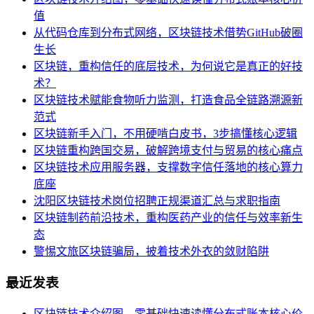
值
从代码仓库到分布式网络，区块链技术借势GitHub破圈
生长
区块链，重构信任的底层技术，为何说它是真正的好技
术？
区块链技术赋能食物听力监测，打造食品全链路溯源新
范式
区块链新手入门，不用硬啃白皮书，3步搞懂核心逻辑
区块链重构跨国交易，破解跨境支付与贸易的核心痛点
区块链技术应用服务器，支撑数字信任落地的核心算力
底座
沈阳区块链技术岗位招聘正规渠道汇总与求职指南
区块链制药前沿技术，重构医药产业的信任与效率新生
态
警惕文旅区块链骗局，披着技术外衣的敛财陷阱
最近发表
区块链技术介绍图，零基础快速读懂分布式账本核心价