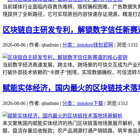
当前媒体行业面临内容真伪难辨、版权确权困难、广告数据失
境提供了全新路径，它可实现原创内容快速存证溯源，精准打击
区块链自主研发专利，解锁数字信任新赛
2026-08-06 | 作者: qbadmin |
分类：imtoken钱包官网
| 浏览:1332
当前数字经济高速发展，跨主体、跨场景的可信交互成为产业
打破外部技术依赖的“卡脖子”困境，实现数据确权、可信流转与
赋能实体经济，国内最火的区块链技术落
2026-08-06 | 作者: qbadmin |
分类：imtoken下载
| 浏览:1312
本文聚焦国内赋能实体经济的热门区块链落地场景展开解析，
题，盘活存量应收账款；农产品溯源打通产销链路，筑牢食品安