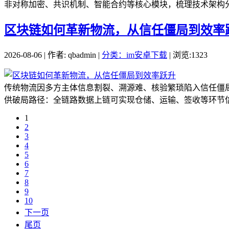
非对称加密、共识机制、智能合约等核心模块，梳理技术架构分
区块链如何革新物流，从信任僵局到效率
2026-08-06 | 作者: qbadmin |
分类：im安卓下载
| 浏览:1323
传统物流因多方主体信息割裂、溯源难、核验繁琐陷入信任僵
供破局路径：全链路数据上链可实现仓储、运输、签收等环节信
1
2
3
4
5
6
7
8
9
10
下一页
尾页