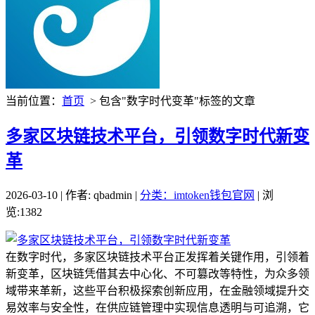
当前位置：
首页
> 包含"数字时代变革"标签的文章
多家区块链技术平台，引领数字时代新变
革
2026-03-10 | 作者: qbadmin |
分类：imtoken钱包官网
| 浏
览:1382
在数字时代，多家区块链技术平台正发挥着关键作用，引领着
新变革，区块链凭借其去中心化、不可篡改等特性，为众多领
域带来革新，这些平台积极探索创新应用，在金融领域提升交
易效率与安全性，在供应链管理中实现信息透明与可追溯，它