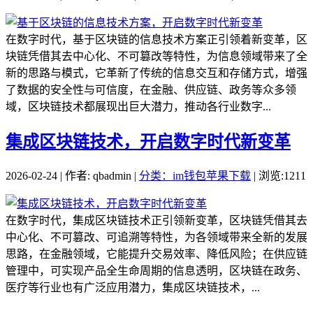
在数字时代，基于区块链的信息技术方案正引领着新变革，区
块链凭借其去中心化、不可篡改等特性，为信息领域带来了全
新的思路与模式，它革新了传统的信息交互和存储方式，增强
了数据的安全性与可信度，在金融、供应链、政务等众多领
域，区块链技术都展现出巨大潜力，推动各行业数字...
集成区块链技术，开启数字时代新变革
2026-02-24 | 作者: qbadmin |
分类：im钱包苹果下载
| 浏览:1211
在数字时代，集成区块链技术正引领新变革，区块链凭借其去
中心化、不可篡改、可追溯等特性，为各领域带来全新的发展
思路，在金融领域，它能提升交易效率、降低风险；在供应链
管理中，可实现产品全生命周期的信息透明，区块链在政务、
医疗等行业也有广泛应用潜力，集成区块链技术，...