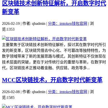
区块链技术创新特征解析，开启数字时代
新变革
2026-02-19 | 作者: qbadmin |
分类：imtoken钱包官网
| 浏
览:1353
主要聚焦于区块链技术创新特征解析，探讨其在数字时代所引
发的新变革，区块链凭借去中心化、不可篡改等独特特性，为
数字领域带来了新的发展思路与模式，其创新特征不仅体现在
技术层面的突破，更在于对传统行业的重塑与革新，在数字时
代，区块链技术正推动着金融、供应链、政务等多...
MCC区块链技术，开启数字时代新变革
2026-02-08 | 作者: qbadmin |
分类：imtoken钱包官网
| 浏
览:1585