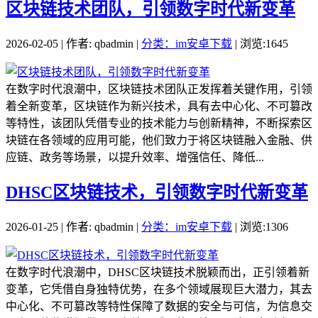
区块链技术团队，引领数字时代新变革
2026-02-05 | 作者: qbadmin |
分类：im安卓下载
| 浏览:1645
在数字时代浪潮中，区块链技术团队正发挥着关键作用，引领
着全新变革，区块链作为新兴技术，具有去中心化、不可篡改
等特性，该团队凭借专业的技术能力与创新精神，不断探索区
块链在各领域的应用可能，他们致力于将区块链融入金融、供
应链、政务等场景，以提升效率、增强信任、降低...
DHSC区块链技术，引领数字时代新变革
2026-01-25 | 作者: qbadmin |
分类：im安卓下载
| 浏览:1306
在数字时代浪潮中，DHSC区块链技术脱颖而出，正引领着新
变革，它凭借自身独特优势，在多个领域展现巨大潜力，其去
中心化、不可篡改等特性保障了数据的安全与可信，为信息交