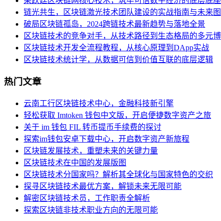
柴跃廷区块链网核心技术，筑牢可信数字经济的底层底座
链光共生，区块链激光技术团队建设的实战指南与未来图
破局区块链孤岛，2024跨链技术最新趋势与落地全景
区块链技术的竞争对手，从技术路径到生态格局的多元博
区块链技术开发全流程教程，从核心原理到DApp实战
区块链技术统计学，从数据可信到价值互联的底层逻辑
热门文章
云南工行区块链技术中心，金融科技新引擎
轻松获取 Imtoken 钱包中文版，开启便捷数字资产之旅
关于 im 钱包 FIL 转币提币手续费的探讨
探索im钱包安卓下载中心，开启数字资产新旅程
区块链发展技术，重塑未来的关键力量
区块链技术在中国的发展版图
区块链技术分国家吗？解析其全球化与国家特色的交织
探寻区块链技术最优方案，解锁未来无限可能
解密区块链技术员，工作职责全解析
探索区块链非技术职业方向的无限可能