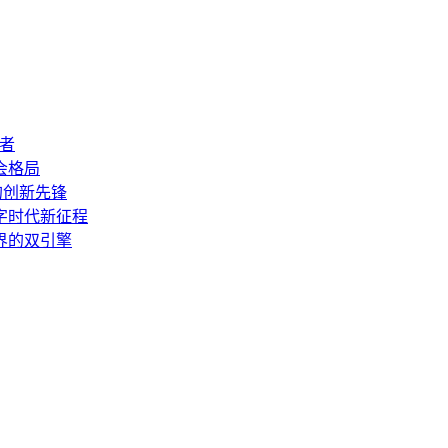
造者
会格局
的创新先锋
数字时代新征程
世界的双引擎