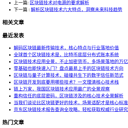
上一篇:
区块链技术对电源的要求解析
下一篇
:
解析区块链技术六大特点，洞察未来科技趋势
相关文章
最近发表
解码区块链最新传输技术，核心特点与行业落地价值
全球首个区块链技术是，比特币底层分布式账本系统
区块链技术应用全景，不止加密货币，多场景落地的万亿
零基础也能快速入门？盘点最易上手的区块链技术方向
区块链与量子计算技术，碰撞共生下的数字信任新范式
区块链开发到底要用哪些技术？一文理清核心技术栈
链上万家，我国区块链技术应用最广的全景观察
重构信任的底层密码，区块链涉及的核心技术全景解析
当我们谈论比区块链更好的技术，场景适配才是核心标准
京东区块链技术报告查询全攻略，轻松获取权威行业研究
热门文章