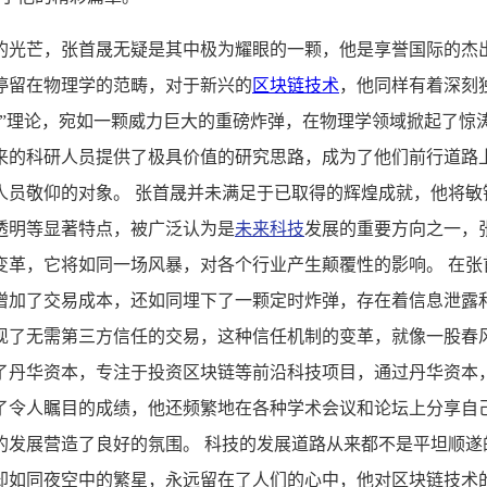
的光芒，张首晟无疑是其中极为耀眼的一颗，他是享誉国际的杰
停留在物理学的范畴，对于新兴的
区块链技术
，他同样有着深刻
应”理论，宛如一颗威力巨大的重磅炸弹，在物理学领域掀起了惊
来的科研人员提供了极具价值的研究思路，成为了他们前行道路
人员敬仰的对象。 张首晟并未满足于已取得的辉煌成就，他将敏
透明等显著特点，被广泛认为是
未来科技
发展的重要方向之一，
变革，它将如同一场风暴，对各个行业产生颠覆性的影响。 在张
增加了交易成本，还如同埋下了一颗定时炸弹，存在着信息泄露
现了无需第三方信任的交易，这种信任机制的变革，就像一股春
了丹华资本，专注于投资区块链等前沿科技项目，通过丹华资本
了令人瞩目的成绩，他还频繁地在各种学术会议和论坛上分享自
的发展营造了良好的氛围。 科技的发展道路从来都不是平坦顺遂
却如同夜空中的繁星，永远留在了人们的心中，他对区块链技术