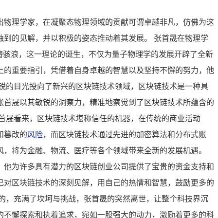
出物理学家，在凝聚态物理领域的贡献可谓卓越非凡，仿佛为这
独到的见解，并以积极的姿态推动着其发展。 张首晟在物理学
涛骇浪，这一理论的诞生，不仅为量子物理学的发展开辟了全新
上的重要指引，凭借着自身卓越的智慧以及坚持不懈的努力，他
锐的目光投向了新兴的区块链技术领域，区块链技术是一种具
张首晟以其敏锐的洞察力，精准地察觉到了区块链技术所蕴含的
首晟看来，区块链技术堪称信任的机器，在传统的商业活动
和篡改的
风险
，而区块链技术通过先进的加密算法和分布式账
风，将为金融、物流、医疗等各个领域带来全新的发展机遇。
，他为许多具有潜力的区块链创业公司提供了宝贵的资金支持和
己对区块链技术的深刻见解，用自己的热情和智慧，鼓励更多的
的，充满了坎坷与挑战，张首晟的突然离世，让整个科技界沉
的不懈探索和执着追求，宛如一股强大的动力，激励着更多的科