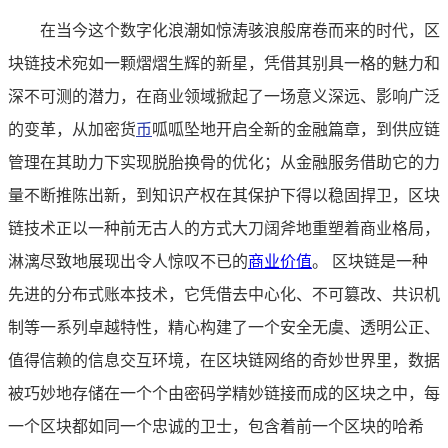
在当今这个数字化浪潮如惊涛骇浪般席卷而来的时代，区
块链技术宛如一颗熠熠生辉的新星，凭借其别具一格的魅力和
深不可测的潜力，在商业领域掀起了一场意义深远、影响广泛
的变革，从加密货
币
呱呱坠地开启全新的金融篇章，到供应链
管理在其助力下实现脱胎换骨的优化；从金融服务借助它的力
量不断推陈出新，到知识产权在其保护下得以稳固捍卫，区块
链技术正以一种前无古人的方式大刀阔斧地重塑着商业格局，
淋漓尽致地展现出令人惊叹不已的
商业价值
。 区块链是一种
先进的分布式账本技术，它凭借去中心化、不可篡改、共识机
制等一系列卓越特性，精心构建了一个安全无虞、透明公正、
值得信赖的信息交互环境，在区块链网络的奇妙世界里，数据
被巧妙地存储在一个个由密码学精妙链接而成的区块之中，每
一个区块都如同一个忠诚的卫士，包含着前一个区块的哈希