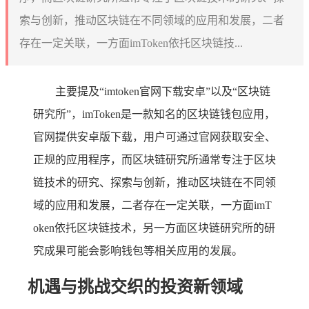
索与创新，推动区块链在不同领域的应用和发展，二者
存在一定关联，一方面imToken依托区块链技...
主要提及“imtoken官网下载安卓”以及“区块链
研究所”，imToken是一款知名的区块链钱包应用，
官网提供安卓版下载，用户可通过官网获取安全、
正规的应用程序，而区块链研究所通常专注于区块
链技术的研究、探索与创新，推动区块链在不同领
域的应用和发展，二者存在一定关联，一方面imT
oken依托区块链技术，另一方面区块链研究所的研
究成果可能会影响钱包等相关应用的发展。
机遇与挑战交织的投资新领域