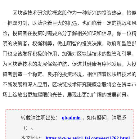
区块链技术研究院概念股作为一种新兴的投资热点，恰似
一把双刃剑，既蕴含着巨大的机遇，也面临着一定的挑战和风
险，投资者在投资时需要充分了解相关知识和信息，像一位精
明的决策者，权衡利弊，做出明智的投资决策，政府和监管部
门也应该发挥积极的作用，加强对区块链技术的监管和引导，
为区块链技术的发展保驾护航，促进其健康有序地发展，为投
资者创造一个稳定、良好的投资环境，相信随着区块链技术的
不断发展和深入应用，区块链技术研究院概念股将会在资本市
场上绽放出更加耀眼的光芒，展现出更加广阔的发展前景。
转载请注明出处：
qbadmin
，如有疑问，请联系
（
）。
本文地址：
https://www.avic1-fai.com/eer/1762.html