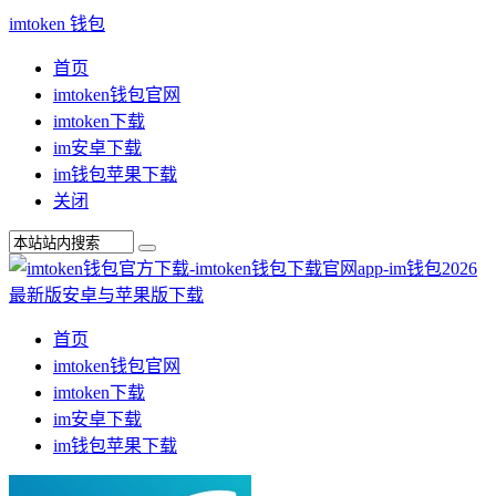
imtoken 钱包
首页
imtoken钱包官网
imtoken下载
im安卓下载
im钱包苹果下载
关闭
首页
imtoken钱包官网
imtoken下载
im安卓下载
im钱包苹果下载