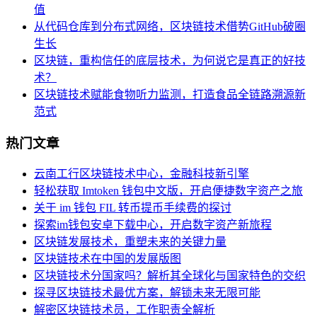
值
从代码仓库到分布式网络，区块链技术借势GitHub破圈
生长
区块链，重构信任的底层技术，为何说它是真正的好技
术？
区块链技术赋能食物听力监测，打造食品全链路溯源新
范式
热门文章
云南工行区块链技术中心，金融科技新引擎
轻松获取 Imtoken 钱包中文版，开启便捷数字资产之旅
关于 im 钱包 FIL 转币提币手续费的探讨
探索im钱包安卓下载中心，开启数字资产新旅程
区块链发展技术，重塑未来的关键力量
区块链技术在中国的发展版图
区块链技术分国家吗？解析其全球化与国家特色的交织
探寻区块链技术最优方案，解锁未来无限可能
解密区块链技术员，工作职责全解析