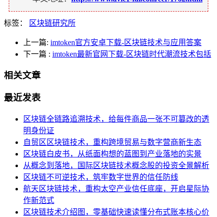
标签：
区块链研究所
上一篇:
imtoken官方安卓下载-区块链技术与应用答案
下一篇
:
imtoken最新官网下载-区块链时代潮流技术包括
相关文章
最近发表
区块链全链路追溯技术，给每件商品一张不可篡改的透
明身份证
自贸区区块链技术，重构跨境贸易与数字营商新生态
区块链白皮书，从纸面构想的蓝图到产业落地的实景
从概念到落地，国际区块链技术概念股的投资全景解析
区块链不可逆技术，筑牢数字世界的信任防线
航天区块链技术，重构太空产业信任底座，开启星际协
作新范式
区块链技术介绍图，零基础快速读懂分布式账本核心价