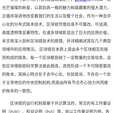
光芒璀璨的新星，以其别具一格的魅力和蕴藏着的强大潜力，
正循序渐进地改变着我们的生活以及整个社会，作为一种去中
心化的分布式账本技术，区块链凭借自身不可篡改、可追溯、
高度透明等显著特性，在诸多领域彰显出了巨大的应用价值，
本文将深入剖析区块链技术的原理，并详细阐述其在几个典型
领域中的应用情况。 区块链在本质上是由多个区块相互衔接
而构成的链条，每一个区块都容纳了一定数量的交易信息，这
些区块借助密码学算法彼此相连，进而形成一个不可随意篡改
的账本，其核心特点在于去中心化，也就是说，不存在一个处
于主导地位的中央控制机构,而是由所有节点齐心协力共同维
护账本的一致性。
区块链的运行机制是基于共识算法的，常见的有工作量证
明（PoW）、权益证明（PoS）等，就以工作量证明为例，各