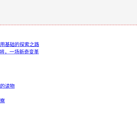
。
术应用基础的探索之路
麻将，一场新奇变革
的读物
察