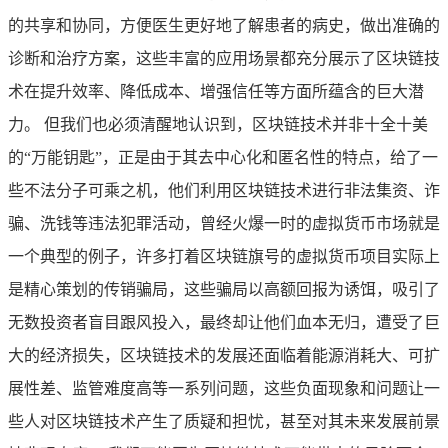
的共享和协同，方便医生更好地了解患者的病史，做出准确的
诊断和治疗方案，这些丰富的应用场景都充分展示了区块链技
术在提升效率、降低成本、增强信任等方面所蕴含的巨大潜
力。 但我们也必须清醒地认识到，区块链技术并非十全十美
的“万能钥匙”，正是由于其去中心化和匿名性的特点，给了一
些不法分子可乘之机，他们利用区块链技术进行非法集资、诈
骗、洗钱等违法犯罪活动，曾经火爆一时的虚拟货币市场就是
一个典型的例子，许多打着区块链旗号的虚拟货币项目实际上
是精心策划的传销骗局，这些骗局以高额回报为诱饵，吸引了
无数投资者盲目跟风投入，最终却让他们血本无归，遭受了巨
大的经济损失，区块链技术的发展还面临着能源消耗大、可扩
展性差、监管难度高等一系列问题，这些负面现象和问题让一
些人对区块链技术产生了质疑和担忧，甚至对其未来发展前景