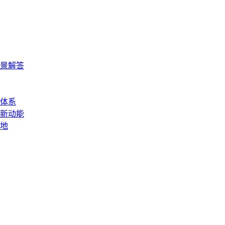
景解答
体系
新动能
地