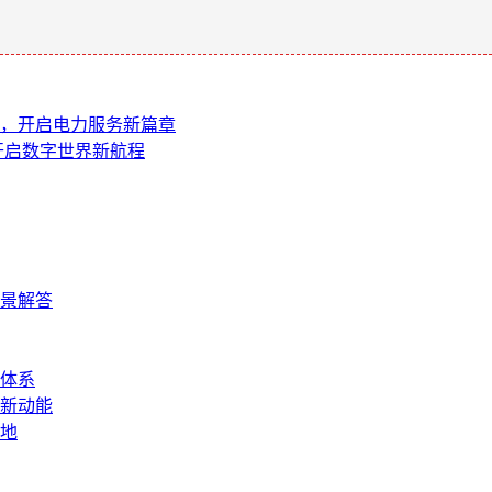
报装，开启电力服务新篇章
，开启数字世界新航程
景解答
体系
新动能
地