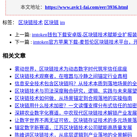
本文地址：
https://www.avic1-fai.com/eer/3936.html
标签：
区块链技术
区块链
im
上一篇:
imtoken钱包下载安卓版-区块链技术赋能业扩
下一篇
:
imtoken官方苹果下载-麦哲伦区块链技术平台
相关文章
雾动世界，区块链技术为动态数字时代筑牢信任底座
区块链技术观察者，在喧嚣与冷静之间锚定行业真相
信息安全技术包含区块链吗？从技术本质到落地场景的全
区块链技术与司法深度融合研究，逻辑、实践与未来展望
区块链技术如何做，从场景锚定到合规落地的实操指南
区块链用什么技术加密？一文读懂支撑分布式信任的加密
深耕农业数字化赛道，中农现代区块链技术解锁产业发展
让数字世界不再无证可依，区块链存证技术的多元场景落
锚定数字新赛道，江苏区块链技术公司赋能高质量发展
陈峰讲区块链技术，从底层逻辑到产业落地的全景解码