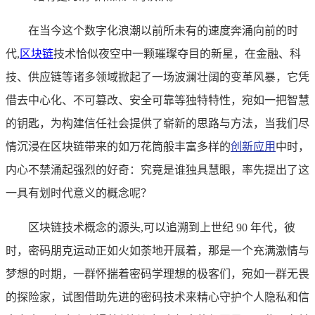
在当今这个数字化浪潮以前所未有的速度奔涌向前的时
代,
区块链
技术恰似夜空中一颗璀璨夺目的新星，在金融、科
技、供应链等诸多领域掀起了一场波澜壮阔的变革风暴，它凭
借去中心化、不可篡改、安全可靠等独特特性，宛如一把智慧
的钥匙，为构建信任社会提供了崭新的思路与方法，当我们尽
情沉浸在区块链带来的如万花筒般丰富多样的
创新应用
中时，
内心不禁涌起强烈的好奇：究竟是谁独具慧眼，率先提出了这
一具有划时代意义的概念呢？
区块链技术概念的源头,可以追溯到上世纪 90 年代，彼
时，密码朋克运动正如火如荼地开展着，那是一个充满激情与
梦想的时期，一群怀揣着密码学理想的极客们，宛如一群无畏
的探险家，试图借助先进的密码技术来精心守护个人隐私和信