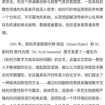
息安全，在这个弥漫着创新与探索气息的氛围里，一些具有前
瞻性思维的先驱者开始深入思考：如何巧妙地运用密码学构建
一个分布式、不可篡改的系统，从而彻底解决传统中心化系统
存在的诸如单点故障、数据易被篡改、信任成本高等诸多弊
端。
1991 年，密码学家斯图尔特·哈伯（Stuart Haber）和 W.
斯科特·斯托内塔（W. Scott Stornetta）携手发表了一篇名为
《如何为数字文档添加时间戳》的论文，这篇论文犹如一颗投
入平静湖面的巨石，激起层层涟漪，被公认为是区块链技术概
念的早期雏形，在这篇具有开创性意义的论文中，他们提出了
一种极具创新性的方法——通过时间戳和哈希链来确保数字文
档的完整性和不可篡改，具体而言，就是将一系列文档按照严
格的时间顺序进行哈希处理，进而形成一个环环相扣的链条，