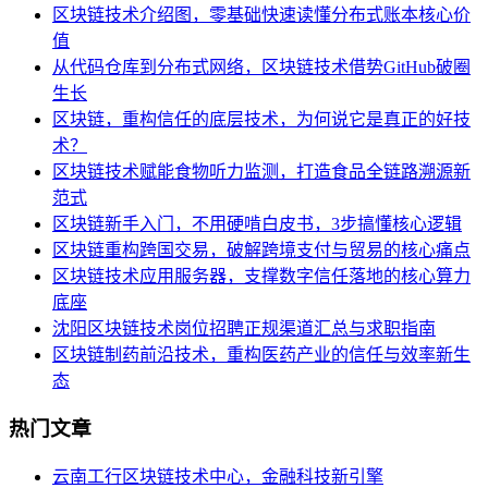
区块链技术介绍图，零基础快速读懂分布式账本核心价
值
从代码仓库到分布式网络，区块链技术借势GitHub破圈
生长
区块链，重构信任的底层技术，为何说它是真正的好技
术？
区块链技术赋能食物听力监测，打造食品全链路溯源新
范式
区块链新手入门，不用硬啃白皮书，3步搞懂核心逻辑
区块链重构跨国交易，破解跨境支付与贸易的核心痛点
区块链技术应用服务器，支撑数字信任落地的核心算力
底座
沈阳区块链技术岗位招聘正规渠道汇总与求职指南
区块链制药前沿技术，重构医药产业的信任与效率新生
态
热门文章
云南工行区块链技术中心，金融科技新引擎