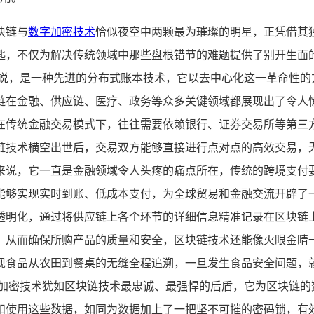
块链与
数字加密技术
恰似夜空中两颗最为璀璨的明星，正凭借其
匙，不仅为解决传统领域中那些盘根错节的难题提供了别开生面
来说，是一种先进的分布式账本技术，它以去中心化这一革命性的
链在金融、供应链、医疗、政务等众多关键领域都展现出了令人惊
在传统金融交易模式下，往往需要依赖银行、证券交易所等第三
链技术横空出世后，交易双方能够直接进行点对点的高效交易，
来说，它一直是金融领域令人头疼的痛点所在，传统的跨境支付
能够实现实时到账、低成本支付，为全球贸易和金融交流开辟了一
透明化，通过将供应链上各个环节的详细信息精准记录在区块链
，从而确保所购产品的质量和安全，区块链技术还能像火眼金睛
现食品从农田到餐桌的无缝全程追溯，一旦发生食品安全问题，
字加密技术犹如区块链技术最忠诚、最强悍的后盾，它为区块链的
和使用这些数据，如同为数据加上了一把坚不可摧的密码锁，有