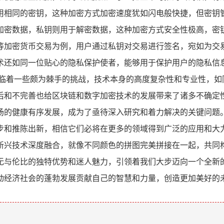
用相同的密钥，这种加密方式加密速度犹如闪电般快捷，但密钥
加密数据，私钥则用于解密数据，这种加密方式安全性极高，密钥
等加密货币交易为例，用户通过私钥对交易进行签名，宛如为交
术还如同一位贴心的隐私保护使者，能够用于保护用户的隐私信
面临着一些颇为棘手的挑战，技术本身的高度复杂性和专业性，如
后和不完善也给区块链和数字加密技术的发展带来了诸多不确定
场的健康有序发展，成为了亟待深入研究和着力解决的关键问题。
步和推陈出新，相信它们必将在更多的领域得到广泛的应用和大
新兴技术深度融合，就像不同颜色的拼图完美拼接在一起，共同构
无与伦比的独特优势和迷人魅力，引领着我们大步迈向一个全新
动经济社会的蓬勃发展贡献自己的智慧和力量，创造更加美好的
。