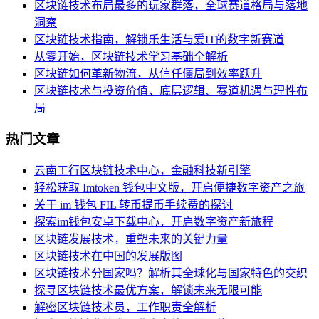
区块链技术布局最多的玩家群落，全球赛道格局与落地
洞察
区块链技术指南，解锁乐生活与爱IT的数字新赛道
从零开始，区块链技术学习基础全解析
区块链如何革新物流，从信任僵局到效率跃升
区块链技术与投资价值，底层逻辑、赛道机遇与理性布
局
热门文章
云南工行区块链技术中心，金融科技新引擎
轻松获取 Imtoken 钱包中文版，开启便捷数字资产之旅
关于 im 钱包 FIL 转币提币手续费的探讨
探索im钱包安卓下载中心，开启数字资产新旅程
区块链发展技术，重塑未来的关键力量
区块链技术在中国的发展版图
区块链技术分国家吗？解析其全球化与国家特色的交织
探寻区块链技术最优方案，解锁未来无限可能
解密区块链技术员，工作职责全解析