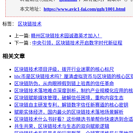
本文地址：
https://www.avic1-fai.com/ggh/1001.html
标签：
区块链技术
上一篇:
赣州区块链技术园诚邀英才加入！
下一篇
:
中央引领，区块链技术开启数字时代新征程
相关文章
区块链技术项目评级，拨开行业迷雾的核心标尺
hbc币是区块链技术吗？厘清虚拟货币与区块链的核心区
区块链防伪，从肉眼辨假到链上验真的信任革命
区块链技术落地难点深度剖析，制约产业规模化应用的核
区块链赋能媒体管理，破解信任困境，重构内容生态
区块链自主研发专利，解锁数字信任新赛道的核心密钥
赋能实体经济，国内最火的区块链技术落地场景解析
区块链技术什么书好看？这份精选书单帮你快速选到合适
共生共荣，区块链技术与生态的双向赋能逻辑