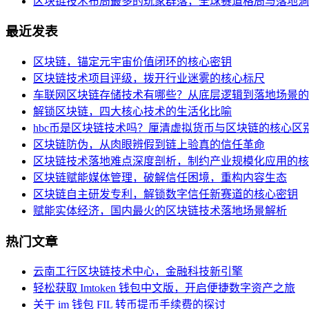
区块链技术布局最多的玩家群落，全球赛道格局与落地洞
最近发表
区块链，锚定元宇宙价值闭环的核心密钥
区块链技术项目评级，拨开行业迷雾的核心标尺
车联网区块链存储技术有哪些？从底层逻辑到落地场景的
解锁区块链，四大核心技术的生活化比喻
hbc币是区块链技术吗？厘清虚拟货币与区块链的核心区
区块链防伪，从肉眼辨假到链上验真的信任革命
区块链技术落地难点深度剖析，制约产业规模化应用的核
区块链赋能媒体管理，破解信任困境，重构内容生态
区块链自主研发专利，解锁数字信任新赛道的核心密钥
赋能实体经济，国内最火的区块链技术落地场景解析
热门文章
云南工行区块链技术中心，金融科技新引擎
轻松获取 Imtoken 钱包中文版，开启便捷数字资产之旅
关于 im 钱包 FIL 转币提币手续费的探讨