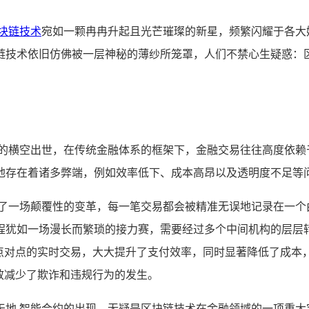
块链技术
宛如一颗冉冉升起且光芒璀璨的新星，频繁闪耀于各大
链技术依旧仿佛被一层神秘的薄纱所笼罩，人们不禁心生疑惑：
币的横空出世，在传统金融体系的框架下，金融交易往往高度依赖
地存在着诸多弊端，例如效率低下、成本高昂以及透明度不足等
来了一场颠覆性的变革，每一笔交易都会被精准无误地记录在一个
程犹如一场漫长而繁琐的接力赛，需要经过多个中间机构的层层
了点对点的实时交易，大大提升了支付效率，同时显著降低了成本
效减少了欺诈和违规行为的发生。
天地,智能合约的出现，无疑是区块链技术在金融领域的一项重大