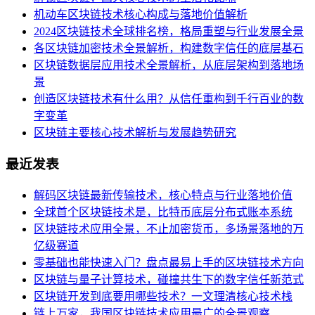
机动车区块链技术核心构成与落地价值解析
2024区块链技术全球排名榜，格局重塑与行业发展全景
各区块链加密技术全景解析，构建数字信任的底层基石
区块链数据层应用技术全景解析，从底层架构到落地场
景
创造区块链技术有什么用？从信任重构到千行百业的数
字变革
区块链主要核心技术解析与发展趋势研究
最近发表
解码区块链最新传输技术，核心特点与行业落地价值
全球首个区块链技术是，比特币底层分布式账本系统
区块链技术应用全景，不止加密货币，多场景落地的万
亿级赛道
零基础也能快速入门？盘点最易上手的区块链技术方向
区块链与量子计算技术，碰撞共生下的数字信任新范式
区块链开发到底要用哪些技术？一文理清核心技术栈
链上万家，我国区块链技术应用最广的全景观察