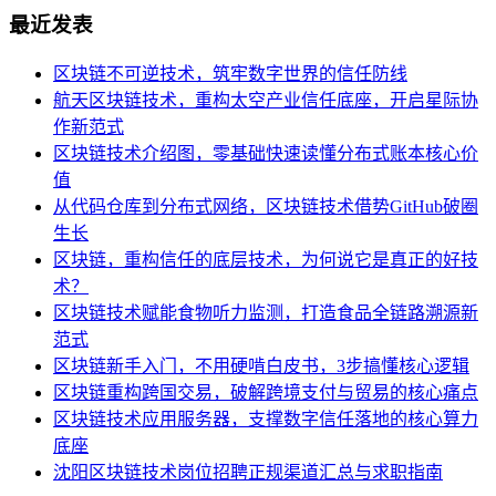
最近发表
区块链不可逆技术，筑牢数字世界的信任防线
航天区块链技术，重构太空产业信任底座，开启星际协
作新范式
区块链技术介绍图，零基础快速读懂分布式账本核心价
值
从代码仓库到分布式网络，区块链技术借势GitHub破圈
生长
区块链，重构信任的底层技术，为何说它是真正的好技
术？
区块链技术赋能食物听力监测，打造食品全链路溯源新
范式
区块链新手入门，不用硬啃白皮书，3步搞懂核心逻辑
区块链重构跨国交易，破解跨境支付与贸易的核心痛点
区块链技术应用服务器，支撑数字信任落地的核心算力
底座
沈阳区块链技术岗位招聘正规渠道汇总与求职指南