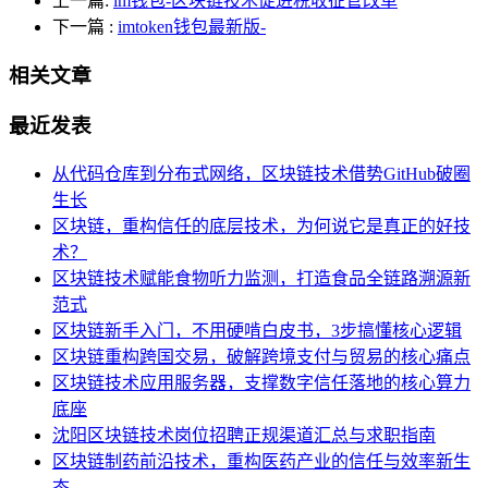
上一篇:
im钱包-区块链技术促进税收征管改革
下一篇
:
imtoken钱包最新版-
相关文章
最近发表
从代码仓库到分布式网络，区块链技术借势GitHub破圈
生长
区块链，重构信任的底层技术，为何说它是真正的好技
术？
区块链技术赋能食物听力监测，打造食品全链路溯源新
范式
区块链新手入门，不用硬啃白皮书，3步搞懂核心逻辑
区块链重构跨国交易，破解跨境支付与贸易的核心痛点
区块链技术应用服务器，支撑数字信任落地的核心算力
底座
沈阳区块链技术岗位招聘正规渠道汇总与求职指南
区块链制药前沿技术，重构医药产业的信任与效率新生
态