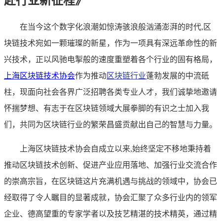
赴行业新征程》
在当今这个数字化浪潮如惊涛骇浪般汹涌澎湃的时代,区
块链技术宛如一颗璀璨的新星，作为一项具有深远革命性的新
兴技术，正以风驰电掣般的速度重塑着各个行业的固有格局，
上海区块链技术协会
作为推动
区块链行业
蓬勃发展的中流砥
柱，现面向社会各界广泛招聘各类专业人才，我们诚挚地邀请
怀揣梦想、有志于在区块链领域大展拳脚的有识之士加入我
们，共同为区块链行业的繁荣昌盛贡献出自己的智慧与力量。
上海区块链技术协会自成立以来,始终坚定不移地秉持着
推动区块链技术创新、促进产业应用落地、加强行业交流合作
的崇高宗旨，在区块链这片充满机遇与挑战的领域中，协会已
经取得了令人瞩目的显著成就，协会汇聚了众多行业内的领军
企业、德高望重的专家学者以及技艺精湛的技术精英，通过精