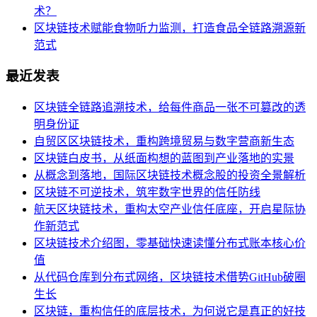
术？
区块链技术赋能食物听力监测，打造食品全链路溯源新
范式
最近发表
区块链全链路追溯技术，给每件商品一张不可篡改的透
明身份证
自贸区区块链技术，重构跨境贸易与数字营商新生态
区块链白皮书，从纸面构想的蓝图到产业落地的实景
从概念到落地，国际区块链技术概念股的投资全景解析
区块链不可逆技术，筑牢数字世界的信任防线
航天区块链技术，重构太空产业信任底座，开启星际协
作新范式
区块链技术介绍图，零基础快速读懂分布式账本核心价
值
从代码仓库到分布式网络，区块链技术借势GitHub破圈
生长
区块链，重构信任的底层技术，为何说它是真正的好技