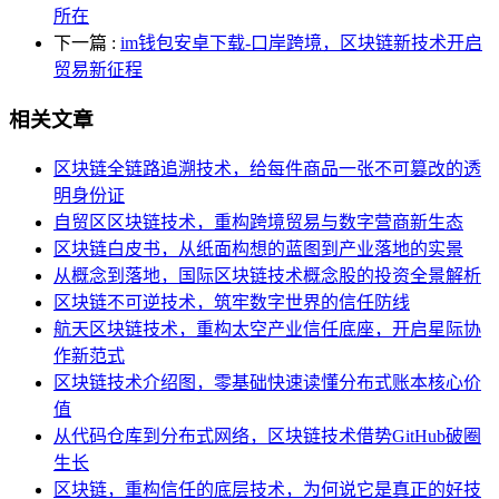
所在
下一篇
:
im钱包安卓下载-口岸跨境，区块链新技术开启
贸易新征程
相关文章
区块链全链路追溯技术，给每件商品一张不可篡改的透
明身份证
自贸区区块链技术，重构跨境贸易与数字营商新生态
区块链白皮书，从纸面构想的蓝图到产业落地的实景
从概念到落地，国际区块链技术概念股的投资全景解析
区块链不可逆技术，筑牢数字世界的信任防线
航天区块链技术，重构太空产业信任底座，开启星际协
作新范式
区块链技术介绍图，零基础快速读懂分布式账本核心价
值
从代码仓库到分布式网络，区块链技术借势GitHub破圈
生长
区块链，重构信任的底层技术，为何说它是真正的好技