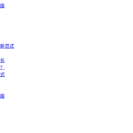
座
新范式
生长
？
式
座