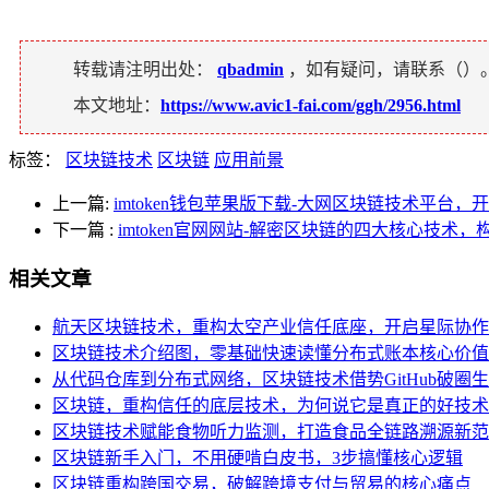
转载请注明出处：
qbadmin
，如有疑问，请联系（
）
本文地址：
https://www.avic1-fai.com/ggh/2956.html
标签：
区块链技术
区块链
应用前景
上一篇:
imtoken钱包苹果版下载-大网区块链技术平台
下一篇
:
imtoken官网网站-解密区块链的四大核心技术
相关文章
航天区块链技术，重构太空产业信任底座，开启星际协作
区块链技术介绍图，零基础快速读懂分布式账本核心价值
从代码仓库到分布式网络，区块链技术借势GitHub破圈
区块链，重构信任的底层技术，为何说它是真正的好技术
区块链技术赋能食物听力监测，打造食品全链路溯源新范
区块链新手入门，不用硬啃白皮书，3步搞懂核心逻辑
区块链重构跨国交易，破解跨境支付与贸易的核心痛点