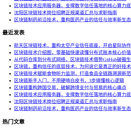
区块链技术应用服务器，支撑数字信任落地的核心算力底
沈阳区块链技术岗位招聘正规渠道汇总与求职指南
区块链制药前沿技术，重构医药产业的信任与效率新生态
最近发表
航天区块链技术，重构太空产业信任底座，开启星际协作
区块链技术介绍图，零基础快速读懂分布式账本核心价值
从代码仓库到分布式网络，区块链技术借势GitHub破圈
区块链，重构信任的底层技术，为何说它是真正的好技术
区块链技术赋能食物听力监测，打造食品全链路溯源新范
区块链新手入门，不用硬啃白皮书，3步搞懂核心逻辑
区块链重构跨国交易，破解跨境支付与贸易的核心痛点
区块链技术应用服务器，支撑数字信任落地的核心算力底
沈阳区块链技术岗位招聘正规渠道汇总与求职指南
区块链制药前沿技术，重构医药产业的信任与效率新生态
热门文章