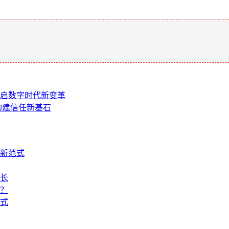
。
，开启数字时代新变革
，构建信任新基石
新范式
生长
？
式