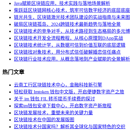
Java赋能区块链应用，技术实践与落地场景解析
柴跃廷区块链网核心技术，筑牢可信数字经济的底层底座
链光共生，区块链激光技术团队建设的实战指南与未来图
破局区块链孤岛，2024跨链技术最新趋势与落地全景
区块链技术的竞争对手，从技术路径到生态格局的多元博
区块链技术开发全流程教程，从核心原理到DApp实战
区块链技术统计学，从数据可信到价值互联的底层逻辑
区块链找对象技术，用分布式信任破解婚恋信任痛点
区块链行业技术应用，从概念落地到产业赋能的全景解析
热门文章
云南工行区块链技术中心，金融科技新引擎
轻松获取 Imtoken 钱包中文版，开启便捷数字资产之旅
关于 im 钱包 FIL 转币提币手续费的探讨
探索im钱包安卓下载中心，开启数字资产新旅程
区块链发展技术，重塑未来的关键力量
区块链技术在中国的发展版图
区块链技术分国家吗？解析其全球化与国家特色的交织