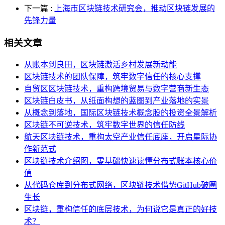
下一篇
:
上海市区块链技术研究会，推动区块链发展的
先锋力量
相关文章
从账本到良田，区块链激活乡村发展新动能
区块链技术的团队保障，筑牢数字信任的核心支撑
自贸区区块链技术，重构跨境贸易与数字营商新生态
区块链白皮书，从纸面构想的蓝图到产业落地的实景
从概念到落地，国际区块链技术概念股的投资全景解析
区块链不可逆技术，筑牢数字世界的信任防线
航天区块链技术，重构太空产业信任底座，开启星际协
作新范式
区块链技术介绍图，零基础快速读懂分布式账本核心价
值
从代码仓库到分布式网络，区块链技术借势GitHub破圈
生长
区块链，重构信任的底层技术，为何说它是真正的好技
术？