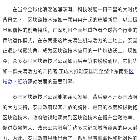
在当今全球化浪潮汹涌澎湃、科技发展一日千里的大时代
背景之下，区块链技术宛如一颗冉冉升起的璀璨新星，以其极
具颠覆性的创新特质，正深刻且全面地重塑着全球各个行业的
传统运作模式，在东南亚这片充满生机与活力的土地上，泰国
正逐步崭露头角，成为区块链技术应用的一片炽热沃土，现如
今，众多泰国区块链技术公司如雨后春笋般纷纷涌现，它们犹
如一群充满活力的开拓者,正成为推动泰国乃至整个东南亚
区
域数字经济
蓬勃发展的重要引擎。
泰国区块链技术公司能够蓬勃发展，背后离不开泰国政府
的大力支持，泰国政府以其开放的胸怀、包容的态度积极拥抱
区块链技术，政府敏锐地洞察到区块链技术在提升金融效率、
促进贸易繁荣、改善公共服务等诸多关键领域所蕴含的巨大潜
力，为此，泰国政府果断出台了一系列具有前瞻性和针对性的