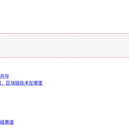
。
战并存
版图，区块链技术在哪里
级赛道