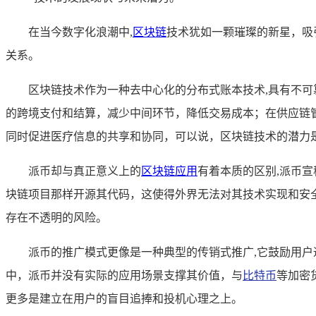
在当今数字化浪潮中,
区块链
技术犹如一颗璀璨的新星，吸
关系。
区块链技术作为一种去中心化的分布式账本技术,具有不
的跨境支付和结算，减少中间环节，降低交易成本；在供应链
同时促进医疗信息的共享和协同，可以说，区块链技术的潜力
派币却与真正意义上的
区块链应用
有着本质的区别,派币
块链项目那样开源其代码，这使得外界无法对其技术实现和安
存在不透明的风险。
派币的推广模式更像是一种典型的传销式推广,它鼓励用
中，派币并没有实际的应用场景支撑其价值，与
比特币
等加密
更多是建立在用户的盲目追捧和投机心理之上。