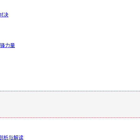
雄对决
锋力量
。
度剖析与解读