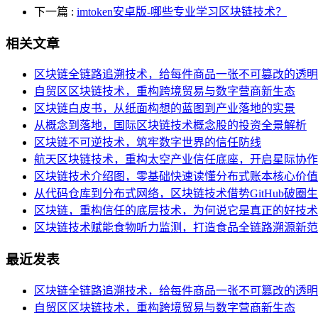
下一篇
:
imtoken安卓版-哪些专业学习区块链技术？
相关文章
区块链全链路追溯技术，给每件商品一张不可篡改的透明
自贸区区块链技术，重构跨境贸易与数字营商新生态
区块链白皮书，从纸面构想的蓝图到产业落地的实景
从概念到落地，国际区块链技术概念股的投资全景解析
区块链不可逆技术，筑牢数字世界的信任防线
航天区块链技术，重构太空产业信任底座，开启星际协作
区块链技术介绍图，零基础快速读懂分布式账本核心价值
从代码仓库到分布式网络，区块链技术借势GitHub破圈
区块链，重构信任的底层技术，为何说它是真正的好技术
区块链技术赋能食物听力监测，打造食品全链路溯源新范
最近发表
区块链全链路追溯技术，给每件商品一张不可篡改的透明
自贸区区块链技术，重构跨境贸易与数字营商新生态