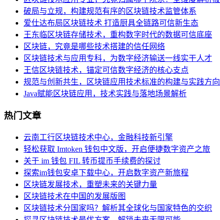
破局与立规，构建规范有序的区块链技术监管体系
爱仕达布局区块链技术 打造厨具全链路可信新生态
王东临区块链存储技术，重构数字时代的数据可信底座
区块链，究竟是哪些技术搭建的信任网络
区块链技术与应用专科，为数字经济输送一线实干人才
王信区块链技术，锚定可信数字经济的核心支点
规范与创新共生，区块链应用技术标准的构建与实践方向
Java赋能区块链应用，技术实践与落地场景解析
热门文章
云南工行区块链技术中心，金融科技新引擎
轻松获取 Imtoken 钱包中文版，开启便捷数字资产之旅
关于 im 钱包 FIL 转币提币手续费的探讨
探索im钱包安卓下载中心，开启数字资产新旅程
区块链发展技术，重塑未来的关键力量
区块链技术在中国的发展版图
区块链技术分国家吗？解析其全球化与国家特色的交织
探寻区块链技术最优方案，解锁未来无限可能