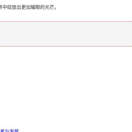
界中绽放出更加耀眼的光芒。
。
考与发展