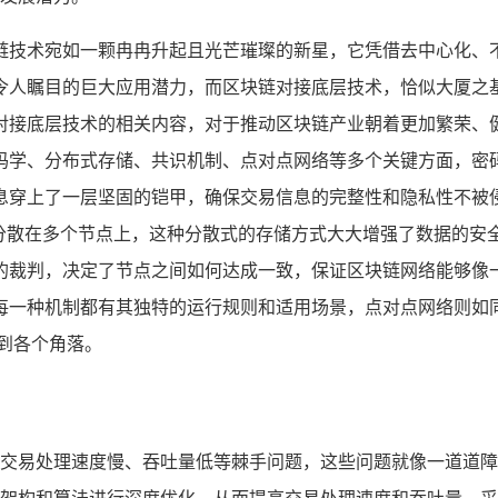
链技术宛如一颗冉冉升起且光芒璀璨的新星，它凭借去中心化、
令人瞩目的巨大应用潜力，而区块链对接底层技术，恰似大厦之
对接底层技术的相关内容，对于推动区块链产业朝着更加繁荣、健
码学、分布式存储、共识机制、点对点网络等多个关键方面，密
息穿上了一层坚固的铠甲，确保交易信息的完整性和隐私性不被
般分散在多个节点上，这种分散式的存储方式大大增强了数据的安
的裁判，决定了节点之间如何达成一致，保证区块链网络能够像
）等，每一种机制都有其独特的运行规则和适用场景，点对点网络则
到各个角落。
交易处理速度慢、吞吐量低等棘手问题，这些问题就像一道道障