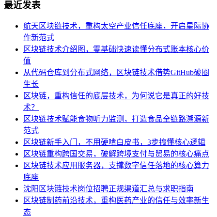
最近发表
航天区块链技术，重构太空产业信任底座，开启星际协
作新范式
区块链技术介绍图，零基础快速读懂分布式账本核心价
值
从代码仓库到分布式网络，区块链技术借势GitHub破圈
生长
区块链，重构信任的底层技术，为何说它是真正的好技
术？
区块链技术赋能食物听力监测，打造食品全链路溯源新
范式
区块链新手入门，不用硬啃白皮书，3步搞懂核心逻辑
区块链重构跨国交易，破解跨境支付与贸易的核心痛点
区块链技术应用服务器，支撑数字信任落地的核心算力
底座
沈阳区块链技术岗位招聘正规渠道汇总与求职指南
区块链制药前沿技术，重构医药产业的信任与效率新生
态