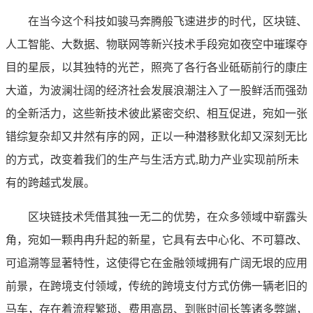
在当今这个科技如骏马奔腾般飞速进步的时代，区块链、
人工智能、大数据、物联网等新兴技术手段宛如夜空中璀璨夺
目的星辰，以其独特的光芒，照亮了各行各业砥砺前行的康庄
大道，为波澜壮阔的经济社会发展浪潮注入了一股鲜活而强劲
的全新活力，这些新技术彼此紧密交织、相互促进，宛如一张
错综复杂却又井然有序的网，正以一种潜移默化却又深刻无比
的方式，改变着我们的生产与生活方式,助力产业实现前所未
有的跨越式发展。
区块链技术凭借其独一无二的优势，在众多领域中崭露头
角，宛如一颗冉冉升起的新星，它具有去中心化、不可篡改、
可追溯等显著特性，这使得它在金融领域拥有广阔无垠的应用
前景，在跨境支付领域，传统的跨境支付方式仿佛一辆老旧的
马车，存在着流程繁琐、费用高昂、到账时间长等诸多弊端，