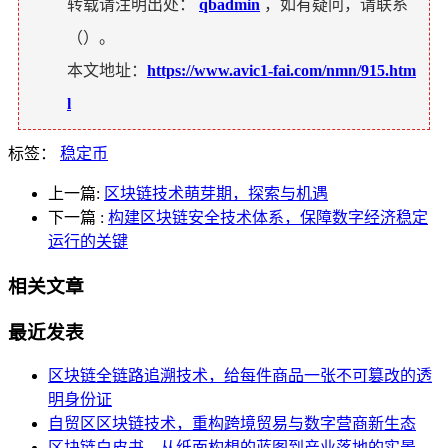
转载请注明出处：
qbadmin
，如有疑问，请联系
（
）。
本文地址：
https://www.avic1-fai.com/nmn/915.htm
l
标签：
稳定币
上一篇:
区块链技术萌芽期，探索与机遇
下一篇
:
构建区块链安全技术体系，保障数字经济稳定
运行的关键
相关文章
最近发表
区块链全链路追溯技术，给每件商品一张不可篡改的透
明身份证
自贸区区块链技术，重构跨境贸易与数字营商新生态
区块链白皮书，从纸面构想的蓝图到产业落地的实景