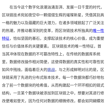
在当今这个数字化浪潮汹涌澎湃、发展一日千里的时代，
区块链技术宛如夜空中一颗熠熠生辉的璀璨新星，凭借其别具
一格的魅力以及蕴藏的巨大潜力，在诸多领域掀起了广泛关注
的热潮，并推动着深刻的变革，而区块链技术所独具的
唯一性
特征
，恰似坚固的基石，支撑起该技术的核心价值，成为重塑
信任与价值体系的关键要素。 区块链技术的唯一性特征，首
当其冲体现在数据的不可篡改特性上，在传统的数据库系统
里，数据修改操作相对简便，这使得数据的真实性和可靠性犹
如风中残烛，面临着巨大的
挑战
，与之形成鲜明对比的是，区
块链采用了先进的分布式账本技术，每一个数据块都巧妙地包
含了前一个数据块的哈希值，从而构建起一个环环相扣的链式
结构，一旦某个数据块被添加到区块链之中，想要对其进行修
改便难如登天，因为任何对数据的细微修改，都会如同蝴蝶效