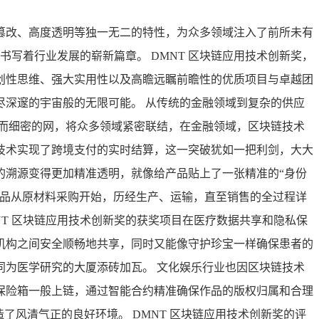
篡改、高度透明等独一无二的特性，为众多领域注入了前所未有
书写着行业发展的崭新篇章。 DMNT 区块链应用技术创新奖，
创性思维、强大实用性以及高瞻远瞩前瞻性的优质项目与卓越团
深邃的宇宙般的无限可能。 从传统的金融领域到复杂的供应
大而细密的网，将众多领域紧密联结，在金融领域，区块链技术
技术实现了跨境支付的实时结算，这一突破犹如一把利剑，大大
的溯源变得更加精准透明，就像给产品贴上了一张精准的“身份
产品从原材料采购开始，历经生产、运输，直至销售的全过程详
T 区块链应用技术创新奖的获奖项目在医疗数据共享和隐私保
机构之间安全顺畅地共享，同时又能像守护珍宝一样确保患者的
为医学研究的大厦添砖加瓦。 文化娱乐行业也因区块链技术
保险箱一般上链，通过智能合约精准确保作品的版权归属和合理
了风清气正的良好环境。 DMNT 区块链应用技术创新奖的评