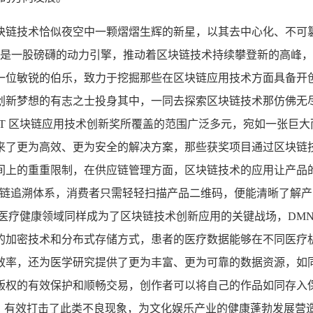
块链技术恰似夜空中一颗熠熠生辉的新星，以其去中心化、不可
像是一股磅礴的动力引擎，推动着区块链技术持续攀登新的高峰，
一位敏锐的伯乐，致力于挖掘那些在区块链应用技术方面具备开
创新梦想的有志之士投身其中，一同去探索区块链技术那仿佛无尽
T 区块链应用技术创新奖所覆盖的范围广泛多元，宛如一张巨
来了更为高效、更为安全的解决方案，那些获奖项目通过区块链
间上的重重限制，在供应链管理方面，区块链技术的应用让产品
应链追溯体系，消费者只需轻轻扫描产品二维码，便能清晰了解
医疗健康领域同样成为了区块链技术创新应用的关键战场，DMN
的加密技术和分布式存储方式，患者的医疗数据能够在不同医疗
效率，还为医学研究提供了更为丰富、更为可靠的数据资源，如同
版权的有效保护和顺畅交易，创作者可以将自己的作品如同存入
，有效打击了此类不良现象，为文化娱乐产业的健康蓬勃发展营造