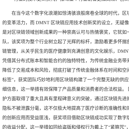
在当今这个数字化浪潮如惊涛骇浪般席卷全球的时代，区
的变革活力，而 DMNT 区块链应用技术创新奖的设立，无疑
是对区块链领域创新成果的一种崇高认可与热情褒奖，它犹如
队，该奖项为整个行业树立起了光辉的标杆，激励着更多怀揣
链管理，从关乎民生的医疗健康到充满创意的文化娱乐，DMN
凭借其分布式账本和智能合约的独特特性，为传统金融业务带
降低了交易成本和风险，彻底打破了传统金融体系在时间和空
标签”，获奖团队巧妙地利用区块链构建了一个完整无缺的供
细信息，这一举措有效保障了产品质量和消费者的合法权益。 
护方面取得了重大且具有里程碑意义的突破，通过区块链先进
隐私不被泄露分毫，这不仅极大地提高了医疗诊断的准确性和
的创新应用而受益匪浅，获奖项目借助区块链成功实现了数字
的收益分配，这一举措如同给盗版和侵权行为戴上了“紧箍咒”