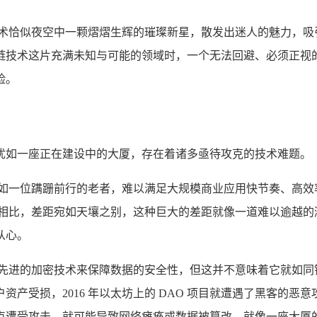
技术恰似夜空中一颗熠熠生辉的璀璨新星，散发出迷人的魅力，吸
链技术这片充满未知与可能的领域时，一个无法回避、必须正视
险。
犹如一座正在建设中的大厦，存在着诸多亟待攻克的技术难题。
宛如一位蹒跚前行的老者，难以满足大规模商业应用快节奏、高效
理能力相比，差距宛如天壤之别，这种巨大的差距就像一道难以逾越
从心。
了先进的加密技术来保障数据的安全性，但这并不意味着它就如同
产受损，2016 年以太坊上的 DAO 项目就遭遇了黑客的
点遭受攻击，就可能导致网络瘫痪或数据被篡改，就像一座大厦