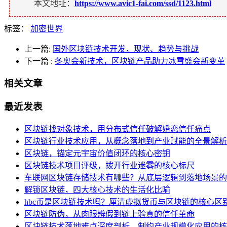
本文地址：
https://www.avic1-fai.com/ssd/1123.html
标签：
加密世界
上一篇:
国外区块链技术开发，现状、趋势与挑战
下一篇
:
冬奥会新技术，区块链产品助力冰雪盛会新变革
相关文章
最近发表
区块链找对象技术，用分布式信任破解婚恋信任痛点
区块链行业技术应用，从概念落地到产业赋能的全景解析
区块链，锚定元宇宙价值闭环的核心密钥
区块链技术项目评级，拨开行业迷雾的核心标尺
车联网区块链存储技术有哪些？从底层逻辑到落地场景的
解锁区块链，四大核心技术的生活化比喻
hbc币是区块链技术吗？厘清虚拟货币与区块链的核心区
区块链防伪，从肉眼辨假到链上验真的信任革命
区块链技术落地难点深度剖析，制约产业规模化应用的核