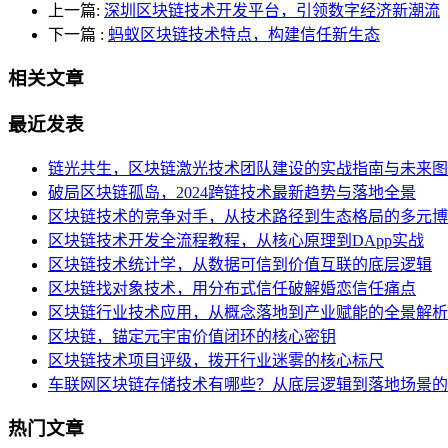
上一篇:
深圳区块链技术开发平台，引领数字经济新潮流
下一篇
:
蚂蚁区块链技术特点，构建信任新生态
相关文章
最近发表
链光共生，区块链激光技术团队建设的实战指南与未来图
破局区块链孤岛，2024跨链技术最新趋势与落地全景
区块链技术的竞争对手，从技术路径到生态格局的多元博
区块链技术开发全流程教程，从核心原理到DApp实战
区块链技术统计学，从数据可信到价值互联的底层逻辑
区块链找对象技术，用分布式信任破解婚恋信任痛点
区块链行业技术应用，从概念落地到产业赋能的全景解析
区块链，锚定元宇宙价值闭环的核心密钥
区块链技术项目评级，拨开行业迷雾的核心标尺
车联网区块链存储技术有哪些？从底层逻辑到落地场景的
热门文章