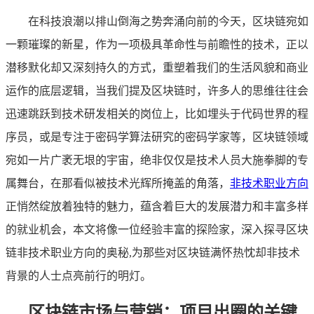
在科技浪潮以排山倒海之势奔涌向前的今天，区块链宛如
一颗璀璨的新星，作为一项极具革命性与前瞻性的技术，正以
潜移默化却又深刻持久的方式，重塑着我们的生活风貌和商业
运作的底层逻辑，当我们提及区块链时，许多人的思维往往会
迅速跳跃到技术研发相关的岗位上，比如埋头于代码世界的程
序员，或是专注于密码学算法研究的密码学家等，区块链领域
宛如一片广袤无垠的宇宙，绝非仅仅是技术人员大施拳脚的专
属舞台，在那看似被技术光辉所掩盖的角落，
非技术职业方向
正悄然绽放着独特的魅力，蕴含着巨大的发展潜力和丰富多样
的就业机会，本文将像一位经验丰富的探险家，深入探寻区块
链非技术职业方向的奥秘,为那些对区块链满怀热忱却非技术
背景的人士点亮前行的明灯。
区块链市场与营销：项目出圈的关键