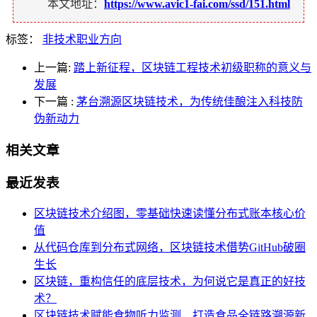
本文地址：
https://www.avic1-fai.com/ssd/151.html
标签：
非技术职业方向
上一篇:
踏上新征程，区块链工程技术初级职称的意义与
发展
下一篇
:
茅台溯源区块链技术，为传统佳酿注入科技防
伪新动力
相关文章
最近发表
区块链技术介绍图，零基础快速读懂分布式账本核心价
值
从代码仓库到分布式网络，区块链技术借势GitHub破圈
生长
区块链，重构信任的底层技术，为何说它是真正的好技
术？
区块链技术赋能食物听力监测，打造食品全链路溯源新