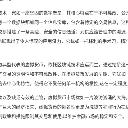
技术，宛如一座坚固的数字堡垒，其核心特点在于不可篡改、公
每一个数据块都如同一个信息宝库，包含着特定的交易信息，这
交易搭建了一条高速、安全的信息通道；到供应链管理中的溯源
地展现出了令人惊叹的应用潜力，它犹如一把锋利的手术刀，精
为典型代表的虚拟货币，依托区块链技术应运而生，通过挖矿这
了交易的透明性和不可篡改性，在虚拟货币发展的早期，它犹如
的去中心化特性，使得它不受任何单一机构的掌控,这在一定程度
动以及缺乏有效的监管，虚拟货币市场犹如一片波涛汹涌的大海
了巨大的经济损失，虚拟货币的匿名性更是为洗钱等犯罪行为提
列政策和措施限制其交易和使用,以维护金融市场的稳定和安全。