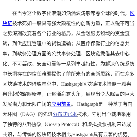
在当今这个数字化浪潮如汹涌波涛般席卷全球的时代，
区
块链
技术宛如一股具有强大颠覆性的创新力量，正以锐不可当
之势深刻改变着各个行业的格局，从金融服务领域的资金流
转，到供应链管理中的货物运输；从医疗保健行业的信息共
享，到政务治理方面的公共事务处理，区块链凭借其去中心
化、不可篡改、安全可靠等一系列卓越特性，为解决传统系统
中长期存在的信任难题提供了前所未有的全新思路，而在众多
区块链技术的璀璨星空中，Hashgraph区块链技术恰似一颗冉
冉升起的耀眼新星，正逐渐崭露头角，展现出令人瞩目的巨大
发展潜力和无限广阔的
应用前景
。 Hashgraph是一种基于有向
无环图（DAG）的先进
分布式账本
技术，它别出心裁地采用
了独特的八卦协议（Gossip Protocol）和虚拟投票机制来达成
共识，与传统的区块链技术相比,Hashgraph具有显著的优势。