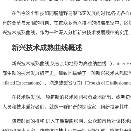
在当今这个科技如同脱缰野马般飞速发展的时代,各式各
有的变革与无限的机遇，在这众多新兴技术的璀璨星空中，区
兴技术成熟曲线，作为一种深入分析新兴技术发展规律的实用
新兴技术成熟曲线概述
新兴技术成熟曲线,又被亲切地称为高德纳曲线（Gartner 
部生动的技术发展编年史，细致地描绘了一项新兴技术从呱呱坠地到走向
nflated Expectations）、泡沫破裂谷底期（Trough of Disillusi
在技术触发期,一项崭新的技术刚刚被勇敢地提出，或者
人员和技术爱好者们，就像一群好奇的探险家，纷纷投身其中
随着时间的推移,进入了期望膨胀期，公众和市场对该技
预测也层出不穷，仿佛这项技术就是一把万能钥匙，能够打开