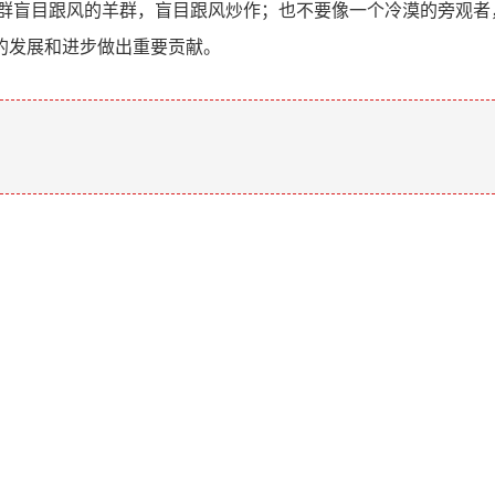
一群盲目跟风的羊群，盲目跟风炒作；也不要像一个冷漠的旁观者
的发展和进步做出重要贡献。
。