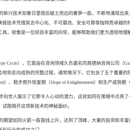
样的新兴技术如春日里雨后破土而出的春笋一般，不断地涌现出来
块链技术凭借其去中心化、不可篡改、安全可靠等独特而卓越的
工具，就像是一位经验丰富的向导，能够帮助我们更为透彻地理
Hype Cycle），它是由在咨询领域久负盛名的高德纳咨询公司（
成熟的完整过程，通常情况下，它包含了五个重要的阶段：技术触发期（In
onment）、稳步爬升恢复期（Slope of Enlightenment）和生产成熟期（Plat
初步向世人展示了它那令人心动的潜力，这就如同在黑暗中点亮了
，试图揭开这项新技术的神秘面纱。
术的期望如同火箭一般直线上升，达到了顶峰，大量的投资和丰富
所有行业的成功之门。