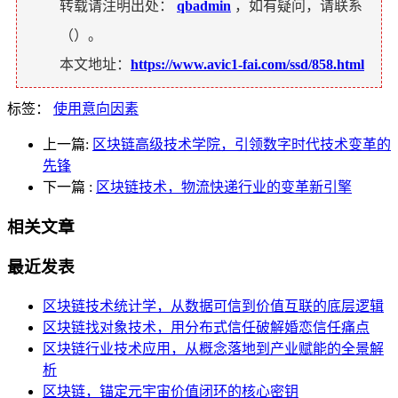
转载请注明出处：
qbadmin
，如有疑问，请联系
（
）。
本文地址：
https://www.avic1-fai.com/ssd/858.html
标签：
使用意向因素
上一篇:
区块链高级技术学院，引领数字时代技术变革的
先锋
下一篇
:
区块链技术，物流快递行业的变革新引擎
相关文章
最近发表
区块链技术统计学，从数据可信到价值互联的底层逻辑
区块链找对象技术，用分布式信任破解婚恋信任痛点
区块链行业技术应用，从概念落地到产业赋能的全景解
析
区块链，锚定元宇宙价值闭环的核心密钥