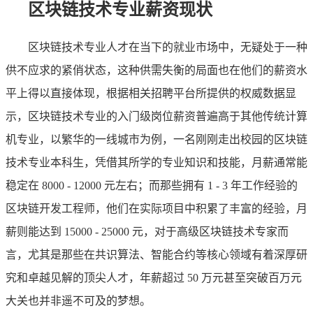
区块链技术专业薪资现状
区块链技术专业人才在当下的就业市场中，无疑处于一种
供不应求的紧俏状态，这种供需失衡的局面也在他们的薪资水
平上得以直接体现，根据相关招聘平台所提供的权威数据显
示，区块链技术专业的入门级岗位薪资普遍高于其他传统计算
机专业，以繁华的一线城市为例，一名刚刚走出校园的区块链
技术专业本科生，凭借其所学的专业知识和技能，月薪通常能
稳定在 8000 - 12000 元左右；而那些拥有 1 - 3 年工作经验的
区块链开发工程师，他们在实际项目中积累了丰富的经验，月
薪则能达到 15000 - 25000 元，对于高级区块链技术专家而
言，尤其是那些在共识算法、智能合约等核心领域有着深厚研
究和卓越见解的顶尖人才，年薪超过 50 万元甚至突破百万元
大关也并非遥不可及的梦想。