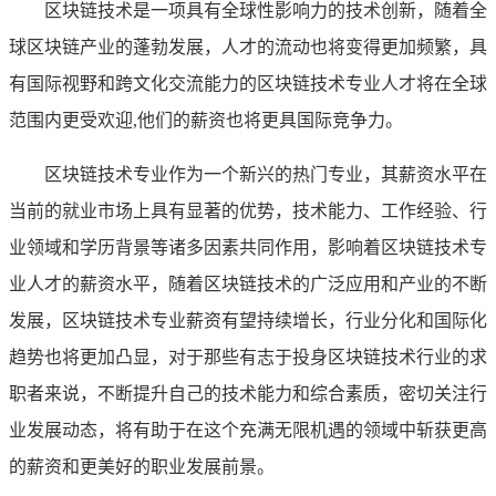
区块链技术是一项具有全球性影响力的技术创新，随着全
球区块链产业的蓬勃发展，人才的流动也将变得更加频繁，具
有国际视野和跨文化交流能力的区块链技术专业人才将在全球
范围内更受欢迎,他们的薪资也将更具国际竞争力。
区块链技术专业作为一个新兴的热门专业，其薪资水平在
当前的就业市场上具有显著的优势，技术能力、工作经验、行
业领域和学历背景等诸多因素共同作用，影响着区块链技术专
业人才的薪资水平，随着区块链技术的广泛应用和产业的不断
发展，区块链技术专业薪资有望持续增长，行业分化和国际化
趋势也将更加凸显，对于那些有志于投身区块链技术行业的求
职者来说，不断提升自己的技术能力和综合素质，密切关注行
业发展动态，将有助于在这个充满无限机遇的领域中斩获更高
的薪资和更美好的职业发展前景。