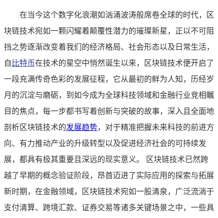
在当今这个数字化浪潮如汹涌波涛般席卷全球的时代，区
块链技术宛如一颗闪耀着颠覆性潜力的璀璨新星，正以不可阻
挡之势逐渐改变着我们的经济格局、社会形态以及日常生活，
自
比特币
在技术的星空中悄然诞生以来，区块链技术便开启了
一段充满传奇色彩的发展征程，它从最初的鲜为人知，历经岁
月的沉淀与磨砺，到如今成为全球科技领域和金融行业竞相瞩
目的焦点，每一步都书写着创新与突破的故事，深入且全面地
剖析区块链技术的
发展趋势
，对于精准把握未来科技的前进方
向、有力推动产业的升级转型以及促进经济社会的可持续发
展，都具有极其重要且深远的现实意义。 区块链技术已然跨
越了早期的概念验证阶段，昂首迈进了实际应用的探索与拓展
新时期，在金融领域，区块链技术宛如一股清泉，广泛流淌于
支付清算、跨境汇款、证券交易等诸多关键场景之中，一些具