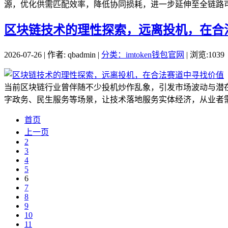
源，优化供需匹配效率，降低协同损耗，进一步延伸至全链路可
区块链技术的理性探索，远离投机，在合
2026-07-26 | 作者: qbadmin |
分类：imtoken钱包官网
| 浏览:1039
当前区块链行业曾伴随不少投机炒作乱象，引发市场波动与潜
字政务、民生服务等场景，让技术落地服务实体经济，从业者需
首页
上一页
2
3
4
5
6
7
8
9
10
11