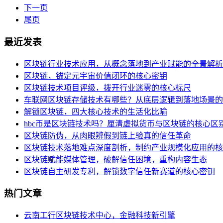
下一页
尾页
最近发表
区块链行业技术应用，从概念落地到产业赋能的全景解析
区块链，锚定元宇宙价值闭环的核心密钥
区块链技术项目评级，拨开行业迷雾的核心标尺
车联网区块链存储技术有哪些？从底层逻辑到落地场景的
解锁区块链，四大核心技术的生活化比喻
hbc币是区块链技术吗？厘清虚拟货币与区块链的核心区
区块链防伪，从肉眼辨假到链上验真的信任革命
区块链技术落地难点深度剖析，制约产业规模化应用的核
区块链赋能媒体管理，破解信任困境，重构内容生态
区块链自主研发专利，解锁数字信任新赛道的核心密钥
热门文章
云南工行区块链技术中心，金融科技新引擎