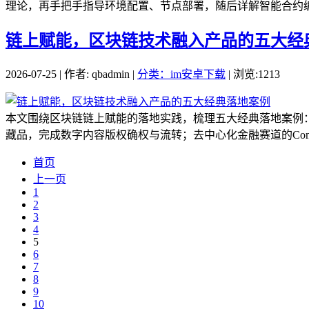
理论，再手把手指导环境配置、节点部署，随后详解智能合约编写
链上赋能，区块链技术融入产品的五大经
2026-07-25 | 作者: qbadmin |
分类：im安卓下载
| 浏览:1213
本文围绕区块链链上赋能的落地实践，梳理五大经典落地案例
藏品，完成数字内容版权确权与流转；去中心化金融赛道的Compo
首页
上一页
1
2
3
4
5
6
7
8
9
10