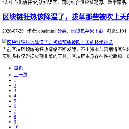
“去中心化信任”的认知误区，同时结合供应链溯源、数字藏品、
区块链狂热该降温了，拔草那些被吹上天
2026-07-29 | 作者: qbadmin |
分类：im钱包苹果下载
| 浏览:1194
当前区块链领域的狂热情绪不断发酵，不少资本与营销将其包
实则多数仅为换皮割韭菜的工具，区块链本身存在性能瓶颈、落
首页
上一页
1
2
3
4
5
6
7
8
9
10