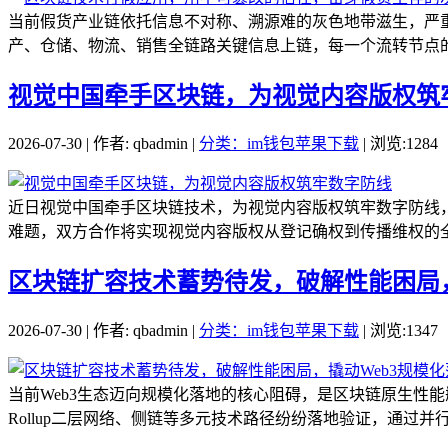
当前假货产业链依托信息不对称、溯源难的灰色地带滋生，严
产、仓储、物流、销售全链路关键信息上链，每一个流转节点的
视觉中国牵手区块链，为视觉内容版权筑
2026-07-30 | 作者: qbadmin |
分类：im钱包苹果下载
| 浏览:1284
近日视觉中国牵手区块链技术，为视觉内容版权筑牢数字防线
难题，双方合作将实现视觉内容版权从登记确权到传播维权的全
区块链扩容技术蓄势待发，破解性能困局，
2026-07-30 | 作者: qbadmin |
分类：im钱包苹果下载
| 浏览:1347
当前Web3生态迈向规模化落地的核心阻碍，是区块链原生性
Rollup二层网络、侧链等多元技术路径纷纷落地验证，通过并