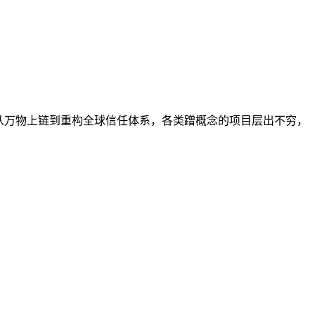
从万物上链到重构全球信任体系，各类蹭概念的项目层出不穷，