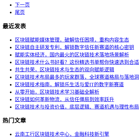
下一页
尾页
最近发表
区块链赋能媒体管理，破解信任困境，重构内容生态
区块链自主研发专利，解锁数字信任新赛道的核心密钥
赋能实体经济，国内最火的区块链技术落地场景解析
区块链技术什么书好看？这份精选书单帮你快速选到合适
共生共荣，区块链技术与生态的双向赋能逻辑
区块链技术布局最多的玩家群落，全球赛道格局与落地洞
区块链技术指南，解锁乐生活与爱IT的数字新赛道
从零开始，区块链技术学习基础全解析
区块链如何革新物流，从信任僵局到效率跃升
区块链技术与投资价值，底层逻辑、赛道机遇与理性布局
热门文章
云南工行区块链技术中心，金融科技新引擎