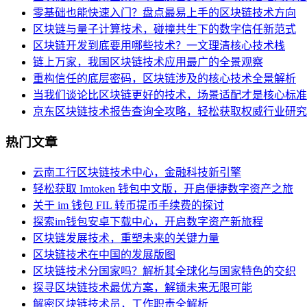
零基础也能快速入门？盘点最易上手的区块链技术方向
区块链与量子计算技术，碰撞共生下的数字信任新范式
区块链开发到底要用哪些技术？一文理清核心技术栈
链上万家，我国区块链技术应用最广的全景观察
重构信任的底层密码，区块链涉及的核心技术全景解析
当我们谈论比区块链更好的技术，场景适配才是核心标准
京东区块链技术报告查询全攻略，轻松获取权威行业研究
热门文章
云南工行区块链技术中心，金融科技新引擎
轻松获取 Imtoken 钱包中文版，开启便捷数字资产之旅
关于 im 钱包 FIL 转币提币手续费的探讨
探索im钱包安卓下载中心，开启数字资产新旅程
区块链发展技术，重塑未来的关键力量
区块链技术在中国的发展版图
区块链技术分国家吗？解析其全球化与国家特色的交织
探寻区块链技术最优方案，解锁未来无限可能
解密区块链技术员，工作职责全解析