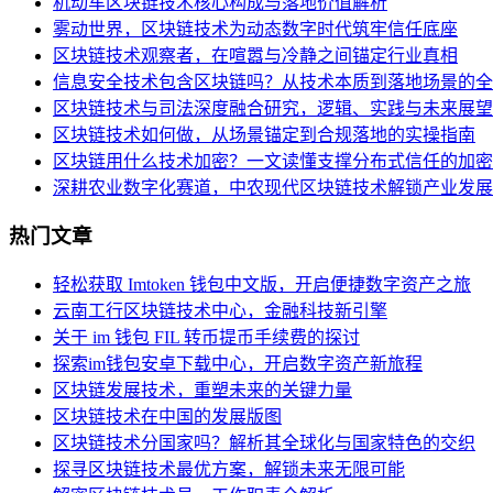
机动车区块链技术核心构成与落地价值解析
雾动世界，区块链技术为动态数字时代筑牢信任底座
区块链技术观察者，在喧嚣与冷静之间锚定行业真相
信息安全技术包含区块链吗？从技术本质到落地场景的全
区块链技术与司法深度融合研究，逻辑、实践与未来展望
区块链技术如何做，从场景锚定到合规落地的实操指南
区块链用什么技术加密？一文读懂支撑分布式信任的加密
深耕农业数字化赛道，中农现代区块链技术解锁产业发展
热门文章
轻松获取 Imtoken 钱包中文版，开启便捷数字资产之旅
云南工行区块链技术中心，金融科技新引擎
关于 im 钱包 FIL 转币提币手续费的探讨
探索im钱包安卓下载中心，开启数字资产新旅程
区块链发展技术，重塑未来的关键力量
区块链技术在中国的发展版图
区块链技术分国家吗？解析其全球化与国家特色的交织
探寻区块链技术最优方案，解锁未来无限可能